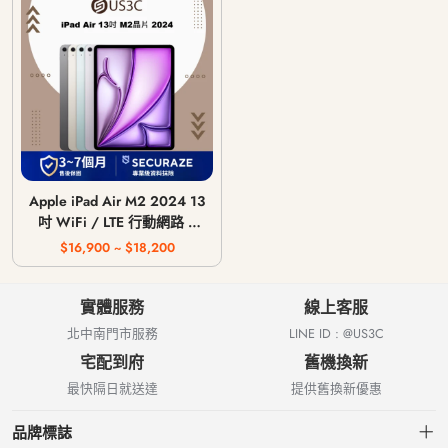
Apple iPad Air M2 2024 13
吋 WiFi / LTE 行動網路 /
128G 256G 512G 1T
$16,900 ~ $18,200
實體服務
線上客服
北中南門市服務
LINE ID : @US3C
宅配到府
舊機換新
最快隔日就送達
提供舊換新優惠
品牌標誌