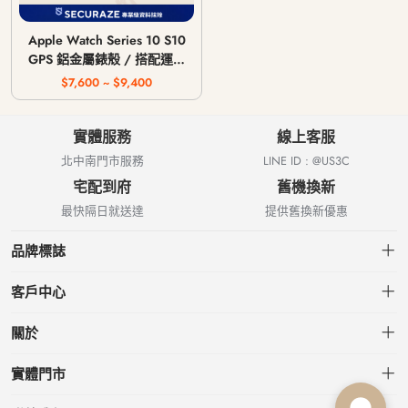
Apple Watch Series 10 S10
GPS 鋁金屬錶殼 / 搭配運動
型錶帶 〈錶帶顏色隨機〉
$7,600 ~ $9,400
實體服務
線上客服
北中南門市服務
LINE ID : @US3C
宅配到府
舊機換新
最快隔日就送達
提供舊換新優惠
品牌標誌
客戶中心
會員中心
關於
我的訂單
關於US3C
實體門市
我的收藏
台北小南門店