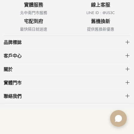
實體服務
線上客服
北中南門市服務
LINE ID : @US3C
宅配到府
舊機換新
最快隔日就送達
提供舊換新優惠
品牌標誌
客戶中心
會員中心
關於
我的訂單
關於US3C
實體門市
我的收藏
台北小南門店
聯絡我們
台北南港店
service@usd.com.tw
板橋府中店
02-2361-6600
桃園春日店
台北市大安區信義路三段153號7樓