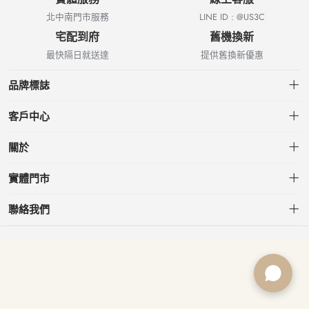
北中南門市服務
LINE ID : @US3C
宅配到府
舊機換新
最快隔日就送達
提供舊換新優惠
品牌標誌
客戶中心
會員中心
關於
我的訂單
關於US3C
實體門市
我的收藏
台北小南門店
聯絡我們
台北南港店
service@usd.com.tw
板橋府中店
02-2361-6600
桃園春日店
台北市大安區信義路三段153號7樓
台中文心店