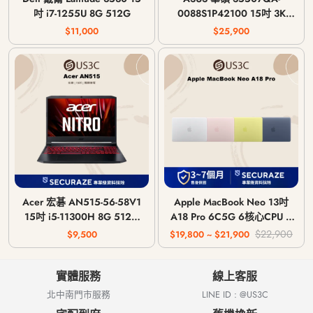
吋 i7-1255U 8G 512G
0088S1P42100 15吋 3K
OLED Snapdragon X1P-42-
$11,000
$25,900
100 16G 1T
Acer 宏碁 AN515-56-58V1
Apple MacBook Neo 13吋
15吋 i5-11300H 8G 512G
A18 Pro 6C5G 6核心CPU 5
GTX 1650 4G
核心GPU 8G 記憶體 2026年
$22,900
$9,500
$19,800 ~ $21,900
實體服務
線上客服
北中南門市服務
LINE ID : @US3C