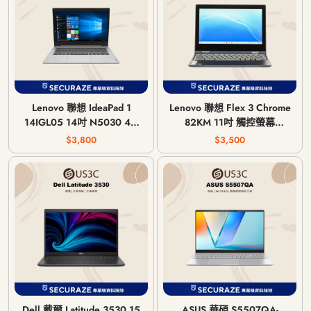
Lenovo 聯想 IdeaPad 1
Lenovo 聯想 Flex 3 Chrome
14IGL05 14吋 N5030 4G
82KM 11吋 觸控螢幕
256G
MediaTek MT8183 4G 64G
$3,800
$3,500
eMMC
Dell 戴爾 Latitude 3530 15
ASUS 華碩 S5507QA-