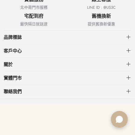
北中南門市服務
LINE ID : @US3C
宅配到府
舊機換新
最快隔日就送達
提供舊換新優惠
品牌標誌
客戶中心
會員中心
關於
我的訂單
關於US3C
實體門市
我的收藏
台北小南門店
聯絡我們
台北南港店
service@usd.com.tw
板橋府中店
02-2361-6600
桃園春日店
台北市大安區信義路三段153號7樓
台中文心店