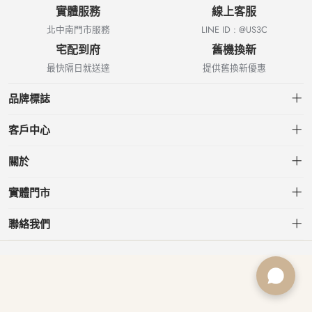
實體服務
線上客服
北中南門市服務
LINE ID : @US3C
宅配到府
舊機換新
最快隔日就送達
提供舊換新優惠
品牌標誌
客戶中心
會員中心
關於
我的訂單
關於US3C
實體門市
我的收藏
台北小南門店
聯絡我們
台北南港店
service@usd.com.tw
板橋府中店
02-2361-6600
桃園春日店
台北市大安區信義路三段153號7樓