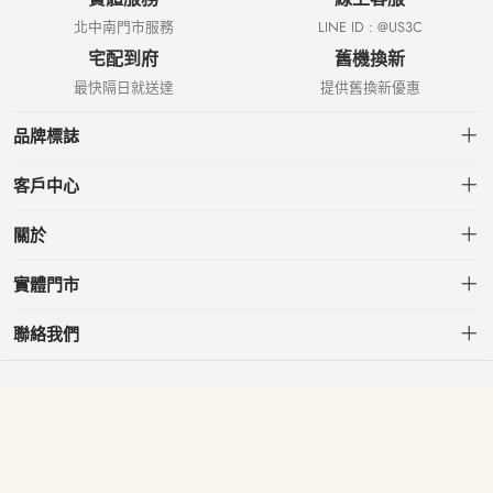
北中南門市服務
LINE ID : @US3C
宅配到府
舊機換新
最快隔日就送達
提供舊換新優惠
品牌標誌
客戶中心
會員中心
關於
我的訂單
關於US3C
實體門市
我的收藏
台北小南門店
聯絡我們
台北南港店
service@usd.com.tw
板橋府中店
02-2361-6600
桃園春日店
台北市大安區信義路三段153號7樓
台中文心店