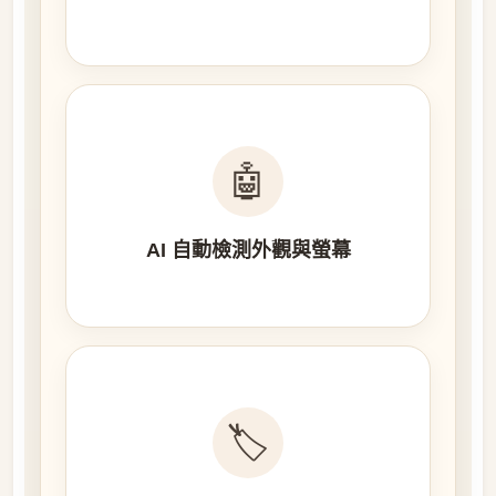
🤖
AI 自動檢測外觀與螢幕
🏷️