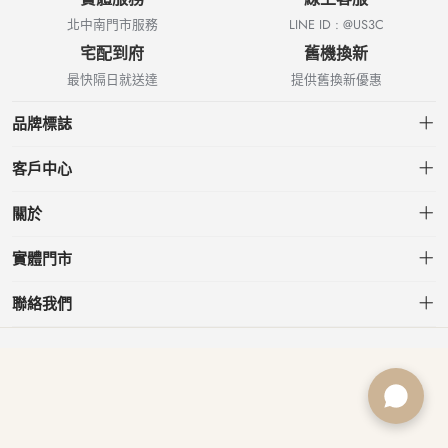
北中南門市服務
LINE ID : @US3C
宅配到府
舊機換新
最快隔日就送達
提供舊換新優惠
品牌標誌
客戶中心
會員中心
關於
我的訂單
關於US3C
實體門市
我的收藏
台北小南門店
聯絡我們
台北南港店
service@usd.com.tw
板橋府中店
02-2361-6600
桃園春日店
台北市大安區信義路三段153號7樓
台中文心店