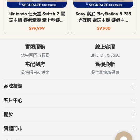
Nintendo 任天堂 Switch 2 電
Sony 索尼 PlayStation 5 PS5
玩主機 遊戲掌機 掌上型遊戲
光碟版 電玩主機 遊戲主機
機 BEE-001
CFI-1018A / CFI-1118A /
$99,999
$9,900
CFI-1218A
實體服務
線上客服
北中南門市服務
LINE ID : @US3C
宅配到府
舊機換新
最快隔日就送達
提供舊換新優惠
品牌標誌
客戶中心
會員中心
關於
我的訂單
關於US3C
實體門市
我的收藏
台北小南門店