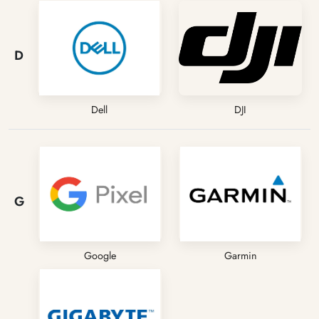
D
Dell
DJI
G
Google
Garmin