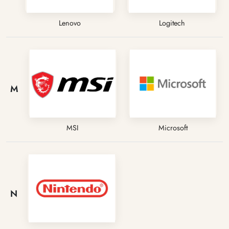
Lenovo
Logitech
M
MSI
Microsoft
N