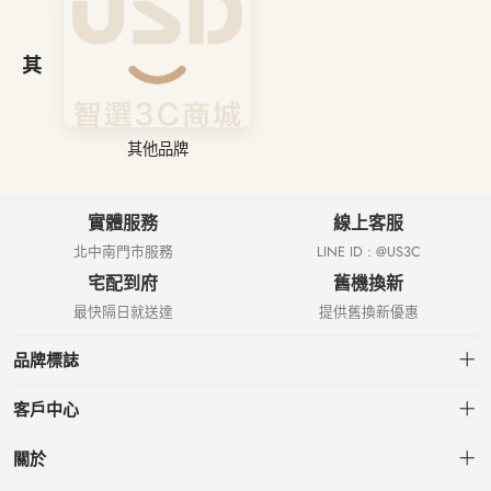
其
其他品牌
實體服務
線上客服
北中南門市服務
LINE ID : @US3C
宅配到府
舊機換新
最快隔日就送達
提供舊換新優惠
品牌標誌
客戶中心
會員中心
關於
我的訂單