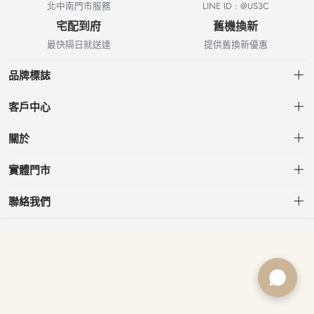
北中南門市服務
LINE ID : @US3C
宅配到府
舊機換新
最快隔日就送達
提供舊換新優惠
品牌標誌
客戶中心
會員中心
關於
我的訂單
關於US3C
實體門市
我的收藏
台北小南門店
聯絡我們
台北南港店
service@usd.com.tw
板橋府中店
02-2361-6600
桃園春日店
台北市大安區信義路三段153號7樓
台中文心店