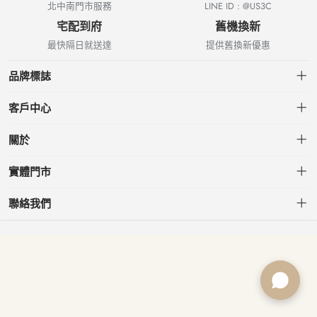
北中南門市服務
LINE ID : @US3C
宅配到府
舊機換新
最快隔日就送達
提供舊換新優惠
品牌標誌
客戶中心
會員中心
關於
我的訂單
關於US3C
實體門市
我的收藏
台北小南門店
聯絡我們
台北南港店
service@usd.com.tw
板橋府中店
02-2361-6600
桃園春日店
台北市大安區信義路三段153號7樓
台中文心店