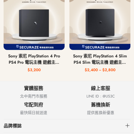
Sony 索尼 PlayStation 4 Pro
Sony 索尼 PlayStation 4 Slim
PS4 Pro 電玩主機 遊戲主機
PS4 Slim 電玩主機 遊戲主機
CUH-7117B
CUH-2017A / CUH-2117A /
$3,200
$2,400 ~ $2,800
CUH-2218A
實體服務
線上客服
北中南門市服務
LINE ID : @US3C
宅配到府
舊機換新
最快隔日就送達
提供舊換新優惠
品牌標誌