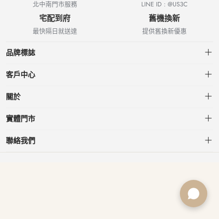
北中南門市服務
LINE ID : @US3C
宅配到府
舊機換新
最快隔日就送達
提供舊換新優惠
品牌標誌
客戶中心
會員中心
關於
我的訂單
關於US3C
實體門市
我的收藏
台北小南門店
聯絡我們
台北南港店
service@usd.com.tw
板橋府中店
02-2361-6600
桃園春日店
台北市大安區信義路三段153號7樓
台中文心店