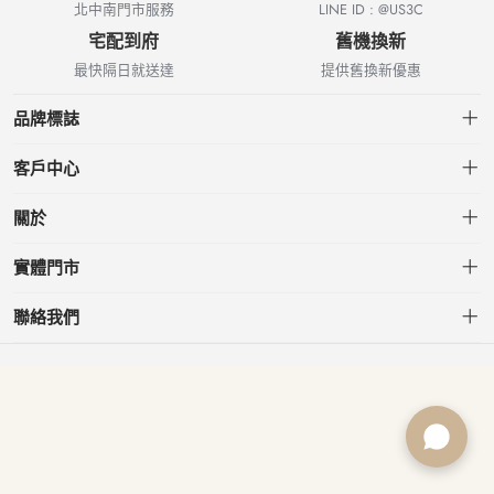
北中南門市服務
LINE ID : @US3C
宅配到府
舊機換新
最快隔日就送達
提供舊換新優惠
品牌標誌
客戶中心
會員中心
關於
我的訂單
關於US3C
實體門市
我的收藏
台北小南門店
聯絡我們
台北南港店
service@usd.com.tw
板橋府中店
02-2361-6600
桃園春日店
台北市大安區信義路三段153號7樓
台中文心店