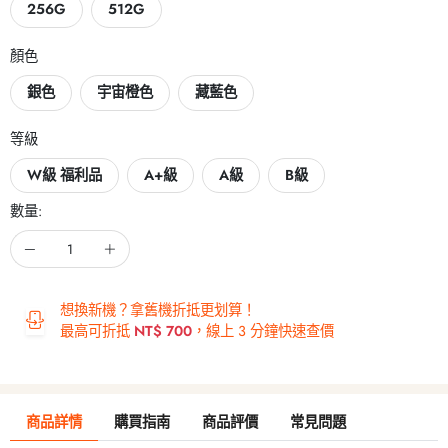
256G
512G
顏色
銀色
宇宙橙色
藏藍色
等級
W級 福利品
A+級
A級
B級
數量:
想換新機？拿舊機折抵更划算！
最高可折抵
NT$ 700
，線上 3 分鐘快速查價
商品詳情
購買指南
商品評價
常見問題