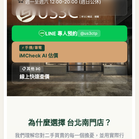
週一至週六 12:00-20:00 (週日公休)
LINE 專人預約
@us3ctp
⚡ 手機/筆電
iMCheck AI 估價
📋 其他 3C
線上快速查價
為什麼選擇 台北南門店？
我們理解您對二手買賣的每一個擔憂，並用實際行