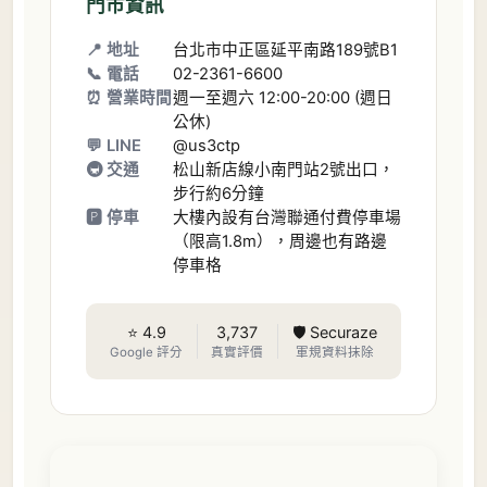
門市資訊
📍 地址
台北市中正區延平南路189號B1
📞 電話
02-2361-6600
⏰ 營業時間
週一至週六 12:00-20:00 (週日
公休)
💬 LINE
@us3ctp
🚇 交通
松山新店線小南門站2號出口，
步行約6分鐘
🅿️ 停車
大樓內設有台灣聯通付費停車場
（限高1.8m），周邊也有路邊
停車格
⭐ 4.9
3,737
🛡️ Securaze
Google 評分
真實評價
軍規資料抹除