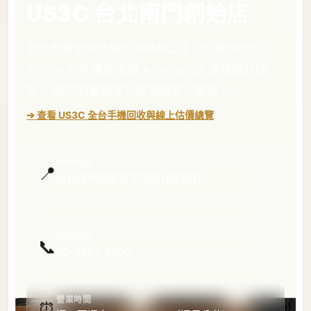
US3C 台北南門創始店
台北市最值得信賴的手機與二手 3C 買賣門市。
iMCheck AI 智能檢測 × Securaze 軍規資料抹
除， 讓您的舊設備以最高價安心變現。
➔ 查看 US3C 全台手機回收與線上估價總覽
門市地址
📍
台北市中正區延平南路189號B1
聯絡電話
📞
02-2361-6600
營業時間
⏰