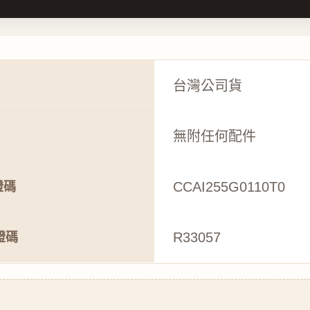
台灣公司貨
無附任何配件
CCAI255G0110T0
證碼
R33057
證碼