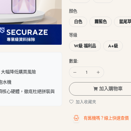
顏色
白色
霧藍色
鼠尾
等級
W級 福利品
A+級
數量:
，大幅降低購買風險
泡水機
加入購物車
7 項核心硬體，徹底杜絕拼裝與
加入收藏夾
有舊機嗎？線上快速查價