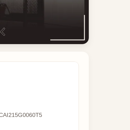
CAI215G0060T5