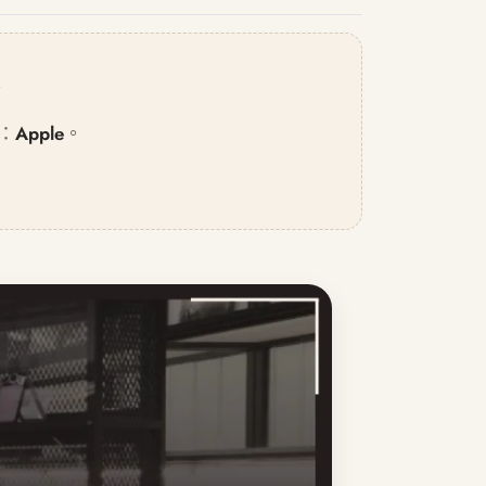
：
Apple
。