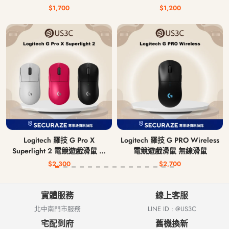
$1,700
$1,200
Logitech 羅技 G Pro X
Logitech 羅技 G PRO Wireless
Superlight 2 電競遊戲滑鼠 無
電競遊戲滑鼠 無線滑鼠
線滑鼠
$2,300
$2,700
實體服務
線上客服
北中南門市服務
LINE ID : @US3C
宅配到府
舊機換新