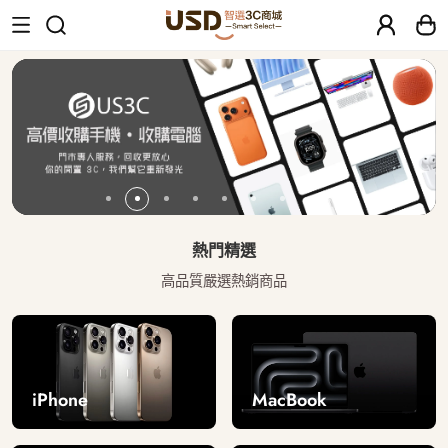
USD 智選二手3C商城｜【30天安心保固
熱門精選
高品質嚴選熱銷商品
iPhone
MacBook