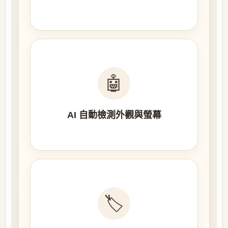
🤖
AI 自動檢測外觀與螢幕
🏷️