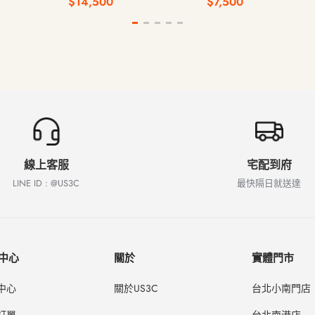
$14,500
$7,500
線上客服
宅配到府
LINE ID : @US3C
最快隔日就送達
中心
關於
實體門市
中心
關於US3C
台北小南門店
訂單
台北南港店