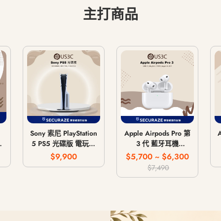
主打商品
Sony 索尼 PlayStation
Apple Airpods Pro 第
5 PS5 光碟版 電玩主
3 代 藍牙耳機
G
機 遊戲主機 CFI-
MagSafe 無線充電版
$9,900
$5,700 ~ $6,300
1018A / CFI-1118A /
USB-C
$7,490
CFI-1218A