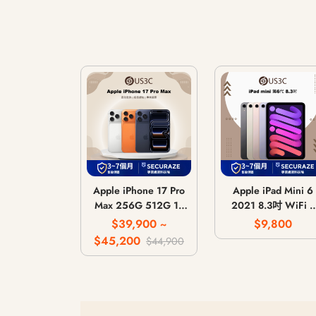
Apple iPhone 17 Pro
Apple iPad Mini 6
Max 256G 512G 1T
2021 8.3吋 WiFi /
2T
LTE 行動網路 / 64
$39,900 ~
$9,800
256G
$45,200
$44,900