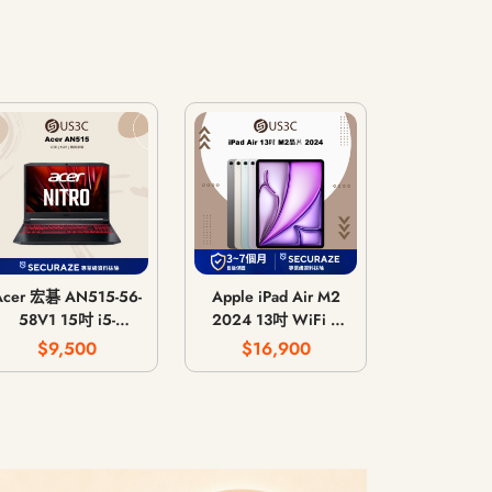
Acer 宏碁 AN515-56-
Apple iPad Air M2
58V1 15吋 i5-
2024 13吋 WiFi /
11300H 8G 512G
LTE 行動網路 / 128G
$9,500
$16,900
GTX 1650 4G
256G 512G 1T