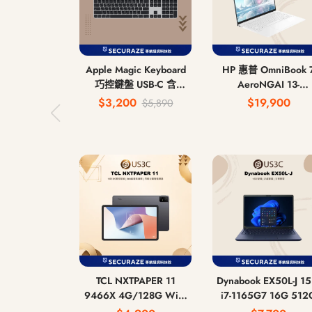
Apple Magic Keyboard
HP 惠普 OmniBook 
巧控鍵盤 USB-C 含
AeroNGAI 13-
Touch ID 和 數字鍵盤 中
bg1066AU 13吋 AI 
$3,200
$19,900
$5,890
文注音鍵盤 無線藍牙鍵
340 16G 512G
盤
TCL NXTPAPER 11
Dynabook EX50L-J 15吋
9466X 4G/128G WiFi
i7-1165G7 16G 512
版