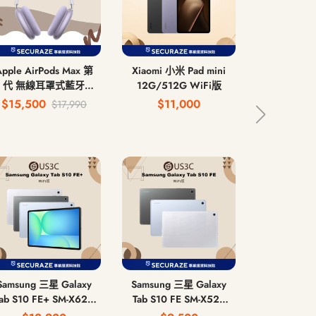
Apple AirPods Max 第
Xiaomi 小米 Pad mini
Samsung 
2 代 無線耳罩式藍牙耳
12G/512G WiFi版
Tab S10 Ult
機 USB-C
12G/2
$15,500
$11,000
$24
$17,990
12G/512G
Wi
Samsung 三星 Galaxy
Samsung 三星 Galaxy
Samsung 
ab S10 FE+ SM-X620
Tab S10 FE SM-X520
Tab S6 
G/128G | 12G/256G
8G/128G | 12G/256G
6G/128