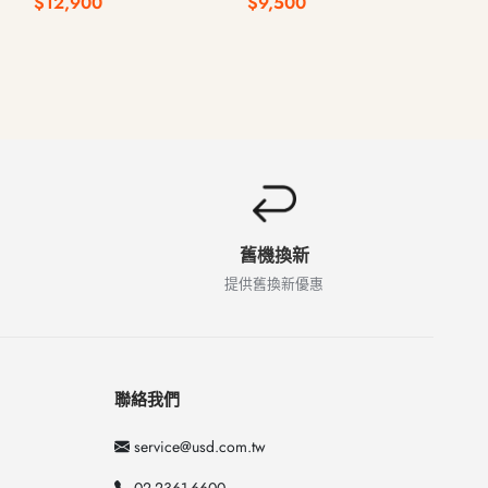
$12,900
$9,500
$5,
WiFi版
WiFi版
舊機換新
提供舊換新優惠
聯絡我們
service@usd.com.tw
02-2361-6600