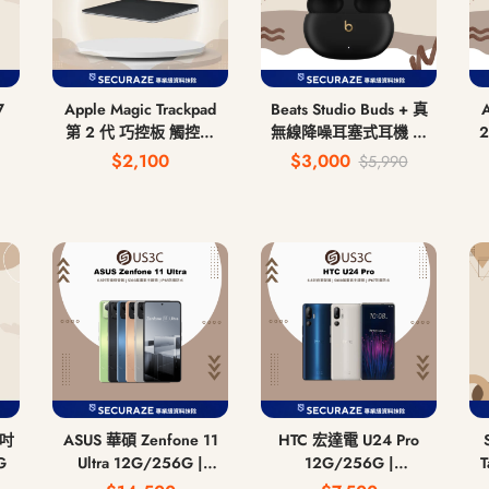
7
Apple Magic Trackpad
Beats Studio Buds + 真
第 2 代 巧控板 觸控板
無線降噪耳塞式耳機 無
5
USB-C
線藍牙耳機
$2,100
$3,000
$5,990
ASUS 華碩 Zenfone 11
HTC 宏達電 U24 Pro
G
Ultra 12G/256G |
12G/256G |
T
16G/512G 6.8吋
12G/512G 6.8吋
8