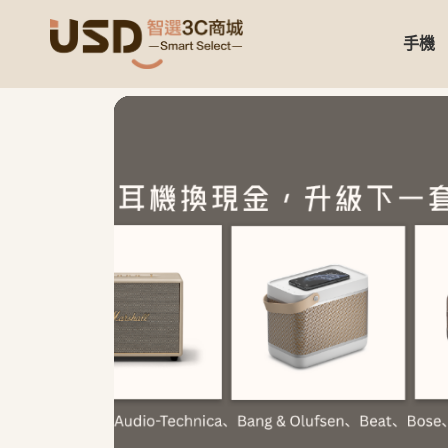
手機
USD 智選二手3C商城｜【3