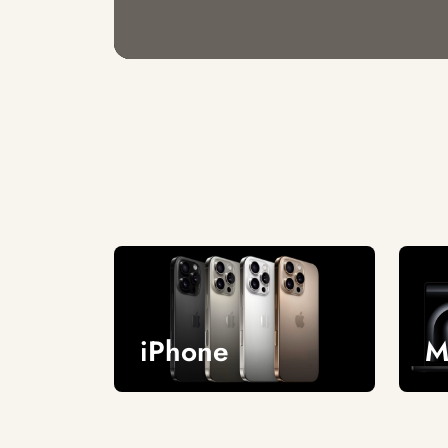
iPhone
M