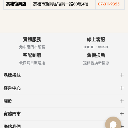
高雄復興店
高雄市新興區復興一路80號4樓
07-311-9355
實體服務
線上客服
北中南門市服務
LINE ID : @US3C
宅配到府
舊機換新
最快隔日就送達
提供舊換新優惠
品牌標誌
客戶中心
會員中心
關於
我的訂單
關於US3C
實體門市
我的收藏
台北小南門店
聯絡我們